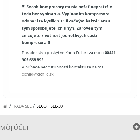
!!! Secoh kompresory musia bežať nepretržie,
teda bez vypínania. Vypínaním kompresora
odoberáte kyslík nitrifikačným baktériam a
tým spôsobujete ich úhyn. Zároveň tým
znižujete životnosť jednotlivých častí
kompresora!!!
Poradenstvo poskytne Karin Fuljerová mob:
00421
905 668 892
V prípade nedostupnosti kontaktujte na mail :
cichlid@cichlid.sk
/
/
RADA SLL
SECOH SLL-30
MÔJ ÚČET