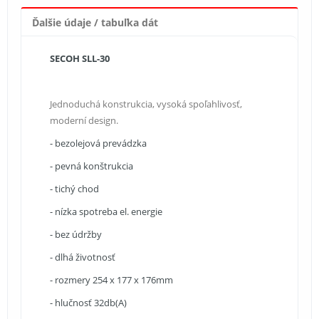
Ďalšie údaje / tabuľka dát
SECOH SLL-30
Jednoduchá konstrukcia, vysoká spoľahlivosť,
moderní design.
- bezolejová prevádzka
- pevná konštrukcia
- tichý chod
- nízka spotreba el. energie
- bez údržby
- dlhá životnosť
- rozmery 254 x 177 x 176mm
- hlučnosť 32db(A)