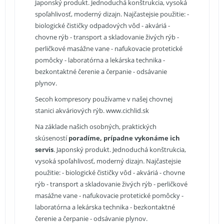
Japonský produkt. Jednoduchá konštrukcia, vysoká
spoľahlivosť, moderný dizajn. Najčastejsie použitie: -
biologické čističky odpadových vôd - akváriá -
chovne rýb - transport a skladovanie živých rýb -
perličkové masážne vane - nafukovacie protetické
pomôcky - laboratórna a lekárska technika -
bezkontaktné čerenie a čerpanie - odsávanie
plynov.
Secoh kompresory používame v našej chovnej
stanici akváriových rýb. www.cichlid.sk
Na základe našich osobných, praktických
skúseností
poradíme, prípadne vykonáme ich
servis
. Japonský produkt. Jednoduchá konštrukcia,
vysoká spoľahlivosť, moderný dizajn. Najčastejsie
použitie: - biologické čističky vôd - akváriá - chovne
rýb - transport a skladovanie živých rýb - perličkové
masážne vane - nafukovacie protetické pomôcky -
laboratórna a lekárska technika - bezkontaktné
čerenie a čerpanie - odsávanie plynov.