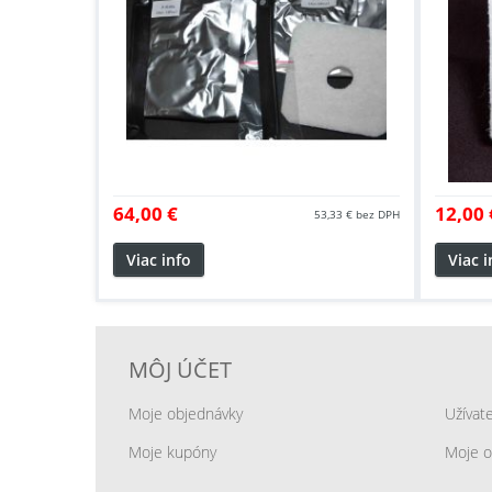
64,00 €
12,00 
53,33 €
bez DPH
Viac info
Viac i
MÔJ ÚČET
Moje objednávky
Užívat
Moje kupóny
Moje o