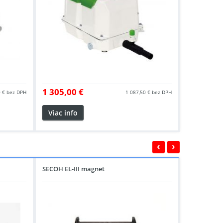
1 305,00 €
 €
bez DPH
1 087,50 €
bez DPH
Viac info
‹
›
SECOH EL-III magnet