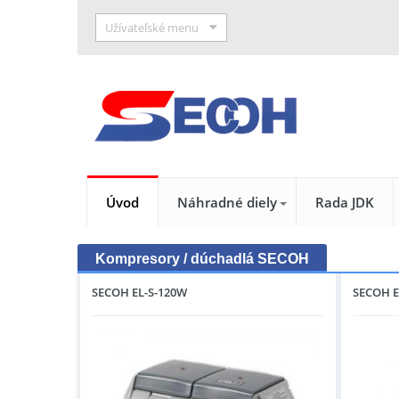
Užívateľské menu
Úvod
Náhradné diely
Rada JDK
Kompresory / dúchadlá SECOH
SECOH EL-S-120W
SECOH E