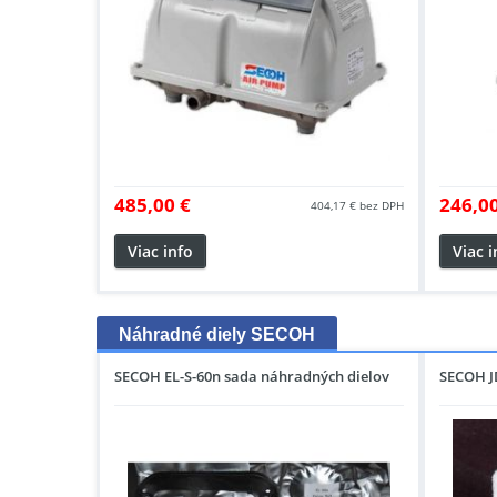
485,00 €
246,00
404,17 €
bez DPH
Viac info
Viac i
Náhradné diely SECOH
SECOH EL-S-60n sada náhradných dielov
SECOH JD