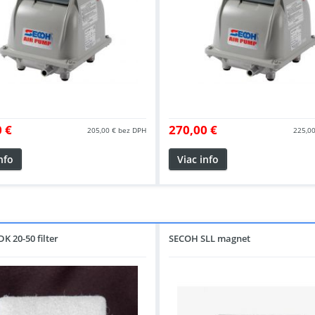
 €
270,00 €
205,00 €
bez DPH
225,00
nfo
Viac info
K 20-50 filter
SECOH SLL magnet