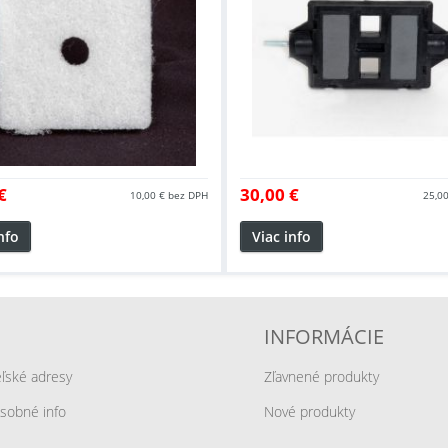
€
30,00 €
10,00 €
bez DPH
25,00
nfo
Viac info
INFORMÁCIE
eľské adresy
Zľavnené produkty
sobné info
Nové produkty