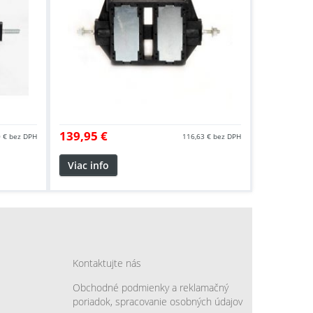
139,95 €
 €
bez DPH
116,63 €
bez DPH
Viac info
Kontaktujte nás
Obchodné podmienky a reklamačný
poriadok, spracovanie osobných údajov