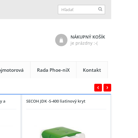
NÁKUPNÝ KOŠÍK
je prázdny :-(
ojmotorová
Rada Phoe-niX
Kontakt
‹
›
y a
SECOH JDK -S-400 liatinový kryt