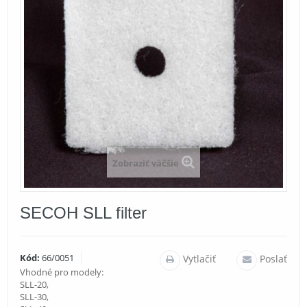
Zobraziť väčšie
SECOH SLL filter
Kód:
66/0051
Vytlačiť
Poslať
Vhodné pro modely:
SLL-20,
SLL-30,