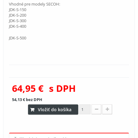
Vhodné pre modely SECOH:
JDK-S-150
JDK-S-200
JDK-S-300
JDK-S-400
JDK-S-500
64,95 €
s DPH
54,13 €
bez DPH
Vložiť do košíka