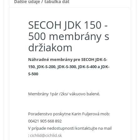
Ďalšie údaje / tabuľka dát
SECOH JDK 150 -
500 membrány s
držiakom
Náhradné membrány pre SECOH JDK-S-
150, JDK-S-200, JDK-S-300, JDK-S-400 a JDK-
S-500
Membrány 1pár /2ks/ vákuovo balené.
Poradenstvo poskytne Karin Fuljerová mob:
00421 905 668 892
V prípade nedostupnosti kontaktujte na mail
:
cichlid@cichlid.sk