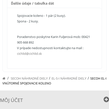
Ďalšie údaje / tabuľka dát
Spojovacie koleno - 1 pár (2 kusy).
Spona - 2 kusy.
Poradenstvo poskytne Karin Fuljerová mob: 00421
905 668 892
V prípade nedostupnosti kontaktujte na mail :
cichlid@cichlid.sk
/
/
/
SECOH NÁHRADNÉ DIELY
EL-S-I NÁHRADNÉ DIELY
SECOH EL-I
VNÚTORNÉ SPOJOVACIE KOLENO
MÔJ ÚČET