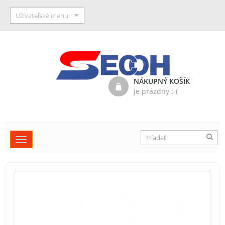
Užívateľské menu
NÁKUPNÝ KOŠÍK
je prázdny :-(
Toggle
navigation